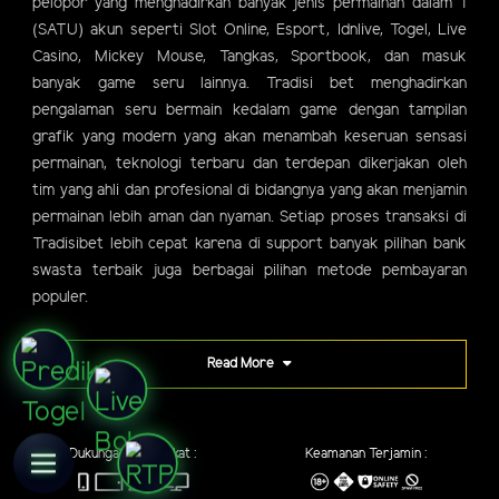
pelopor yang menghadirkan banyak jenis permainan dalam 1
(SATU) akun seperti Slot Online, Esport, Idnlive, Togel, Live
Casino, Mickey Mouse, Tangkas, Sportbook, dan masuk
banyak game seru lainnya. Tradisi bet menghadirkan
pengalaman seru bermain kedalam game dengan tampilan
grafik yang modern yang akan menambah keseruan sensasi
permainan, teknologi terbaru dan terdepan dikerjakan oleh
tim yang ahli dan profesional di bidangnya yang akan menjamin
permainan lebih aman dan nyaman. Setiap proses transaksi di
Tradisibet lebih cepat karena di support banyak pilihan bank
swasta terbaik juga berbagai pilihan metode pembayaran
populer.
Read More
Dukungan Perangkat :
Keamanan Terjamin :