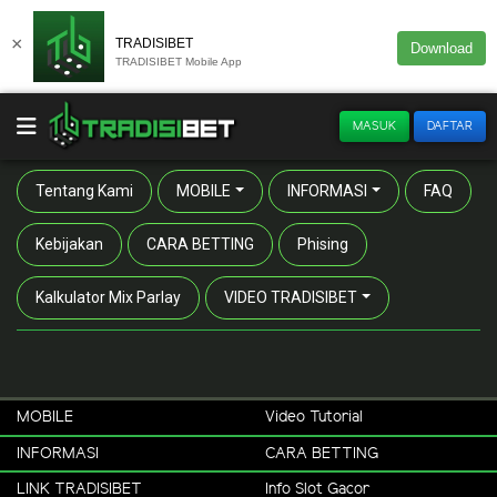
×
TRADISIBET
Download
TRADISIBET Mobile App
MASUK
DAFTAR
Tentang Kami
MOBILE
INFORMASI
FAQ
Kebijakan
CARA BETTING
Phising
Kalkulator Mix Parlay
VIDEO TRADISIBET
MOBILE
Video Tutorial
INFORMASI
CARA BETTING
LINK TRADISIBET
Info Slot Gacor