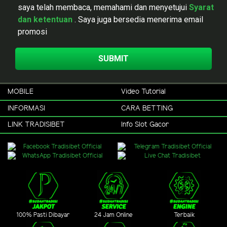
saya telah membaca, memahami dan menyetujui
Syarat
dan ketentuan
. Saya juga bersedia menerima email
promosi
SUBMIT
MOBILE
Video Tutorial
INFORMASI
CARA BETTING
LINK TRADISIBET
Info Slot Gacor
100% Pasti Dibayar
24 Jam Online
Terbaik